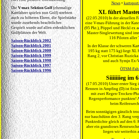
News
•
kartsport
Die
V-max Sektion Golf
(ehemalige
XL führt Maste
Kartfahrer spielen nun Golf) strebten
auch zu höheren Ehren, die Spielstärke
(22.05.2010) In der aktuellen 
wurde zusehends beachtlicher.
eine V-max-Führung in der Kate
Gespielt wurde auf allen erdenklichen
(95 Pkt.), Pöppel und Heckl ex a
Golfplätzen der Welt.
Master-Singlewertung sind imm
116 Piloten aller
Saison-Rückblick 2002
Saison-Rückblick 2001
In der Klasse der schweren Kar
Saison-Rückblick 2000
195 kg statt 175 kg) liegt XL 
Saison-Rückblick 1999
Rang 2, vor Christian Ruzicka 
Saison-Rückblick 1998
und auch Symjn Ex-V-
Saison-Rückblick 1997
ÖTSM-Fahr
Saison-Rückblick 1996
Siiiiiiieg im
(17.05.2010) Unser erster Sieg
Rennen in Ampfing (D) ist fixie
mit zwei Regen-Trocken-Pha
Regenperformance punkten! A
beim Reifenwechs
Beim sonntägigen gänzlich tro
nur hauchdünn den 3. Rang verpas
Punktedichte gleich auf den 6. 
aber ein grandioses Rennwoche
liegen wir weiterhin 