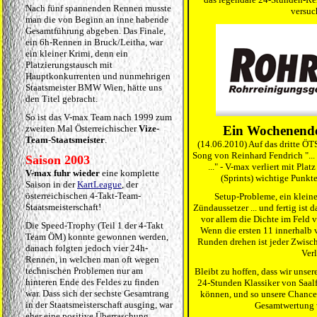
Nach fünf spannenden Rennen musste
versuc
man die von Beginn an inne habende
Gesamtführung abgeben. Das Finale,
ein 6h-Rennen in Bruck/Leitha, war
ein kleiner Krimi, denn ein
Platzierungstausch mit
Hauptkonkurrenten und nunmehrigen
Staatsmeister BMW Wien, hätte uns
den Titel gebracht.
So ist das V-max Team nach 1999 zum
zweiten Mal Österreichischer
Vize-
Ein Wochenende
Team-Staatsmeister
.
(14.06.2010) Auf das dritte 
Song von Reinhard Fendrich "... 
Saison 2003
..." - V-max verliert mit Pla
V-max fuhr wieder
eine komplette
(Sprints) wichtige Punkt
Saison in der
KartLeague
, der
österreichischen 4-Takt-Team-
Setup-Probleme, ein kleine
Staatsmeisterschaft!
Zündaussetzer ... und fertig ist
vor allem die Dichte im Feld v
Die Speed-Trophy (Teil 1 der 4-Takt
Wenn die ersten 11 innerhalb 
Team ÖM) konnte gewonnen werden,
Runden drehen ist jeder Zwisc
danach folgten jedoch vier 24h-
Verl
Rennen, in welchen man oft wegen
technischen Problemen nur am
Bleibt zu hoffen, dass wir unse
hinteren Ende des Feldes zu finden
24-Stunden Klassiker von Saal
war. Dass sich der sechste Gesamtrang
können, und so unsere Chance
in der Staatsmeisterschaft ausging, war
Gesamtwertung 
eher eine positive Überraschung.