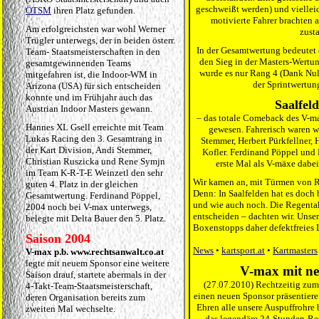
geschweißt werden) und vielleic
ÖTSM
ihren Platz gefunden.
motivierte Fahrer brachten 
Am erfolgreichsten war wohl Werner
zust
Trügler unterwegs, der in beiden österr.
In der Gesamtwertung bedeutet
Team- Staatsmeisterschaften in den
den Sieg in der Masters-Wertu
gesamtgewinnenden Teams
wurde es nur Rang 4 (Dank Nul
mitgefahren ist, die Indoor-WM in
der Sprintwertun
Arizona (USA) für sich entscheiden
konnte und im Frühjahr auch das
Saalfel
Austrian Indoor Masters gewann.
– das totale Comeback des V-m
Hannes XL Gsell erreichte mit Team
gewesen. Fahrerisch waren w
Lukas Racing den 3. Gesamtrang in
Stemmer, Herbert Pürkfellner,
der Kart Division, Andi Stemmer,
Kofler. Ferdinand Pöppel und 
Christian Ruszicka und Rene Symjn
erste Mal als V-mäxe dabei
im Team K-R-T-E Weinzetl den sehr
Wir kamen an, mit Türmen von R
guten 4. Platz in der gleichen
Denn: In Saalfelden hat es doch
Gesamtwertung. Ferdinand Pöppel,
und wie auch noch. Die Regenta
2004 noch bei V-max unterwegs,
entscheiden – dachten wir. Unser
belegte mit Delta Bauer den 5. Platz.
Boxenstopps daher defektfreies 
Saison 2004
News
•
kartsport.at
•
Kartmasters
V-max p.b. www.rechtsanwalt.co.at
legte mit neuem Sponsor eine weitere
V-max mit n
Saison drauf, startete abermals in der
(27.07.2010) Rechtzeitig zum 
4-Takt-Team-Staatsmeisterschaft,
einen neuen Sponsor präsentier
deren Organisation bereits zum
Ehren alle unsere Auspuffrohre 
zweiten Mal wechselte.
das legendäre 24-Stunden-Re