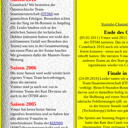
Comeback! Wir bestritten die
Österreichische Team-
Staatsmeisterschaft (
ÖTSM
) mit
gemischten Erfolgen. Besonders schön
war der Sieg im 6h-Rennen in Ampfing
Youtube-Channel 
(D). Leider häuften sich in der
Ende des 
restlichen Saison die technischen
Defekte (mitunter hatten wir wohl den
(05.02.2011) V-max wird 2011 
schlimmsten Unfall seit Bestehen des
der ÖTSM antreten. Das ist e
Teams) was uns in der Gesamtwertung
Comeback 2010 auch ein schöne
um einen Platz an der Sonne brachte.
feiern konnten - wenn auch nich
Wir gewannen dafür die Masters-Team-
erhofft hatten. Die meisten V-m
Wertung.
anderen Teams an den Start ge
irgendwann wieder ein C
Saison 2006
Finale in
Die neue Saison wird wohl wieder kein
eigenes V-max Team hervorbringen,
(24.09.2010) Leider waren wir 
denn die meisten
Team-Staatsmeisterschaft (Ö
V-mäxe sind ja nach wie vor in
verfolgt. Beim 6-Stunden-Renne
diversen Teams der Kart Division als
davon und er daraufhin heftig i
auch in der ÖTSM aktiv.
die Hoffnung auf einen Stock
taktische Fehlleistungen (zB. zu
Saison 2005
in der letzten Stunde und
V-max hat heuer keine Saison
(Technikstopp) ließen uns gä
irgendwo bestrititen und so haben fast
Die Sprints am Sonntag fingen z
alle aktiven V-maxler in
hatte das Kart den Crash vo
verschiedenen Teams der
KD2000
überstanden. Eine gerissene 
(ASKÖ-Staatsmeisterschaft) und auch